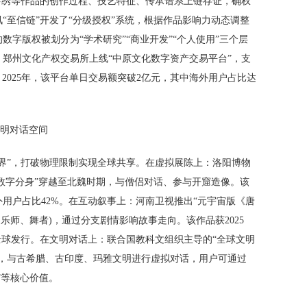
汴绣等作品的创作过程、技艺特征、传承谱系上链存证，确权
“至信链”开发了“分级授权”系统，根据作品影响力动态调整
字版权被划分为“学术研究”“商业开发”“个人使用”三个层
郑州文化产权交易所上线“中原文化数字资产交易平台”，支
2025年，该平台单日交易额突破2亿元，其中海外用户占比达
文明对话空间
界”，打破物理限制实现全球共享。在虚拟展陈上：洛阳博物
“数字分身”穿越至北魏时期，与僧侣对话、参与开窟造像。该
外用户占比42%。在互动叙事上：河南卫视推出“元宇宙版《唐
乐师、舞者)，通过分支剧情影响故事走向。该作品获2025
在全球发行。在文明对话上：联合国教科文组织主导的“全球文明
表，与古希腊、古印度、玛雅文明进行虚拟对话，用户可通过
”等核心价值。