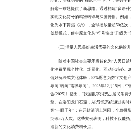
弱化；少林功夫的“禅武合一”哲学，在数字
解这一难题提供了新思路。通过构建“多语种
实现文化符号的精准转译与深度传播。例如，
化为水下舞蹈《祈》，全球播放量超50亿次，
创新模式，使中原文化从“符号输出”升级为
(三)满足人民美好生活需要的文化供给
随着中国社会主要矛盾转化为“人民日益
化消费呈现个性化、场景化、互动化趋势。20
偏好沉浸式文化体验，52%愿意为数字文创
导向”转向“需求导向”。2025年12月15
告(2025)》指出，“我国数字消费占居民
擎。在洛阳龙门石窟，AR导览系统通过实时
客“一眼千年”；在开封清明上河园，全息投
突破3万人次。这些案例表明，科技不仅能拓
造新的文化消费增长点。