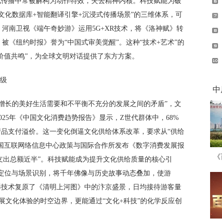
化传播中常被解构为动作特效，失去精神内核。科技赋能为破
文化数据库+智能翻译引擎+沉浸式传播场景”的三维体系，可
河南卫视《端午奇妙游》运用5G+XR技术，将《洛神赋》转
被《纽约时报》誉为“中国式审美觉醒”。这种“技术+艺术”的
“价值共鸣”，为全球文明对话提供了东方方案。
升级
中
增长的美好生活需要和不平衡不充分的发展之间的矛盾”，文
25年《中国文化消费趋势报告》显示，Z世代群体中，68%
产品支付溢价。这一变化倒逼文化供给体系改革，要求从“供给
日，中国互联网络信息中心政策与国际合作所发布《数字消费发展报
《
消费支出总额近半”。科技赋能成为提升文化供给质量的核心引
定位与场景识别，将千年佛像与历史故事动态叠加，使游
影技术复原了《清明上河图》中的汴京盛景，日均接待游客量
展文化体验的时空边界，更能通过“文化+科技”的化学反应创