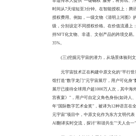
非遗传承人提供“一键确权”服务，将剪纸、
时间从7天缩短至3分钟。在智能授权上：腾讯
授权费用。例如，一级文物《清明上河图》的数
级，分别设定不同授权价格。在价值流通上：
持NFT化文物、非遗、文创产品的跨境交易。
35%。
(三)挖掘元宇宙的潜力，从场景体验到
元宇宙技术正在构建中原文化的“平行世
馆打造“数字龙门”元宇宙展厅，用户可化身
展厅已接待全球用户超1000万人次，其中海
宫夜宴》”，用户可自定义角色身份(如诗人、
年“国际数字艺术金奖”，被译为12种语言
元宇宙”项目中，中原文化作为东方文明代
AI翻译实时交流，探讨“和谐共生”“天人合一