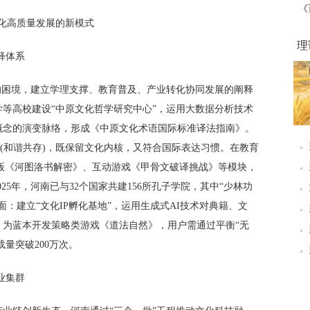
《
文化高质量发展的新模式
理
阐释体系
的困境，建立学理支撑、教育普及、产业转化协同发展的阐释
等高校建设“中原文化哲学研究中心”，运用大数据分析技术
概念的演变脉络，形成《中原文化术语国际标准译法指南》。
istence”(和谐共存)，既保留文化内核，又符合国际表达习惯。在教育
R版《河图洛书解密》、互动游戏《甲骨文破译挑战》等模块，
25年，河南已与32个国家共建156所孔子学院，其中“少林功
面：建立“文化IP孵化基地”，运用生成式AI技术对典籍、文
》为蓝本开发策略类游戏《道法自然》，用户需通过平衡“无
载量突破200万次。
产业集群