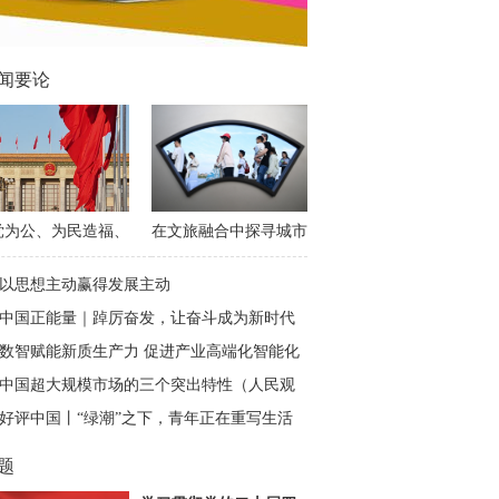
闻要论
党为公、为民造福、
在文旅融合中探寻城市
学决策、真抓实干
发展密码
以思想主动赢得发展主动
中国正能量｜踔厉奋发，让奋斗成为新时代
最亮丽的底色
数智赋能新质生产力 促进产业高端化智能化
绿色化
中国超大规模市场的三个突出特性（人民观
点）
好评中国丨“绿潮”之下，青年正在重写生活
新算法
题