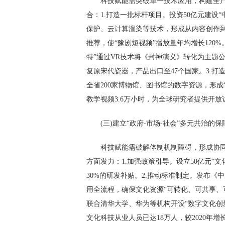
科技赋能需突破单一技术应用，构建全产
合：1.打造一批标杆项目。投资50亿元建设“
保护、云计算渲染等技术，形成从内容创作到
推荐，使“豫剧短视频”播放量年均增长120%
特”通过VR技术将《封神演义》转化为主题公
复原宋代瓷器，产品出口至47个国家。3.打
全省200家博物馆、图书馆的数字资源，形成
教学视频3.6万小时，为全球研究者提供开放
(三)建立“政府-市场-社会”多元共治的
科技赋能需破解体制机制障碍，形成协同
方面发力：1.加强政策引导。设立50亿元“
30%的研发补贴。2.推动标准制定。发布
用全流程，确保文化资源“可转化、可共享、可
联合清华大学、华为等机构开设“数字文化创新
文化科技从业人员已达18万人，较2020年增