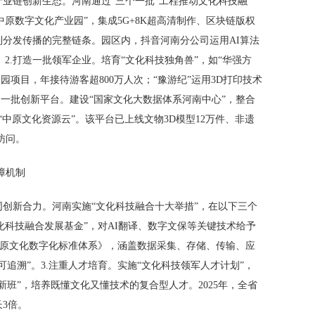
业链创新生态。河南通过“三个一批”工程推动文化科技融
中原数字文化产业园”，集成5G+8K超高清制作、区块链版权
分发传播的完整链条。园区内，抖音河南分公司运用AI算法
。2.打造一批领军企业。培育“文化科技独角兽”，如“华强方
园项目，年接待游客超800万人次；“豫游纪”运用3D打印技术
造一批创新平台。建设“国家文化大数据体系河南中心”，整合
“中原文化资源云”。该平台已上线文物3D模型12万件、非遗
访问。
保障机制
创新合力。河南实施“文化科技融合十大举措”，在以下三个
文化科技融合发展基金”，对AI翻译、数字文保等关键技术给予
《中原文化数字化标准体系》，涵盖数据采集、存储、传输、应
追溯”。3.注重人才培育。实施“文化科技领军人才计划”，
班”，培养既懂文化又懂技术的复合型人才。2025年，全省
长3倍。