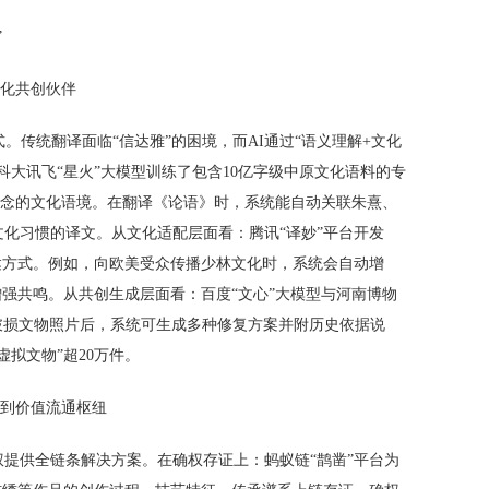
”
文化共创伙伴
。传统翻译面临“信达雅”的困境，而AI通过“语义理解+文化
科大讯飞“星火”大模型训练了包含10亿字级中原文化语料的专
等概念的文化语境。在翻译《论语》时，系统能自动关联朱熹、
化习惯的译文。从文化适配层面看：腾讯“译妙”平台开发
达方式。例如，向欧美受众传播少林文化时，系统会自动增
增强共鸣。从共创生成层面看：百度“文心”大模型与河南博物
传破损文物照片后，系统可生成多种修复方案并附历史依据说
虚拟文物”超20万件。
护到价值流通枢纽
提供全链条解决方案。在确权存证上：蚂蚁链“鹊凿”平台为