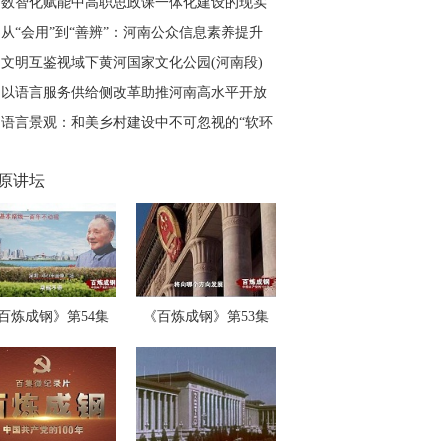
建议
数智化赋能中高职思政课一体化建设的现实
困境与实践路径
从“会用”到“善辨”：河南公众信息素养提升
的痛点与进路
文明互鉴视域下黄河国家文化公园(河南段)
叙事重构路径
以语言服务供给侧改革助推河南高水平开放
语言景观：和美乡村建设中不可忽视的“软环
境”
原讲坛
百炼成钢》第54集
《百炼成钢》第53集