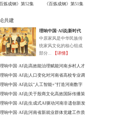
百炼成钢》第52集
《百炼成钢》第51集
论共建
理响中国·AI说|新时代
中原家风传承与创新研
中原家风是中华民族传
究
统家风文化的核心组成
部分...
【详情】
理响中国·AI说|高效能治理赋能河南乡村人才
回流培育
理响中国·AI说|人口变化对河南省高校专业调
整的影响
理响中国·AI说|以“人工智能+”打造河南数字
化应用场景的实现路径
理响中国·AI说|关于殷商文化高效国际传播策
略的政策建议
理响中国·AI说|生成式AI驱动河南非遗创新发
展研究
理响中国·AI说|河南省新就业群体党建工作质
效提升的思考与建议