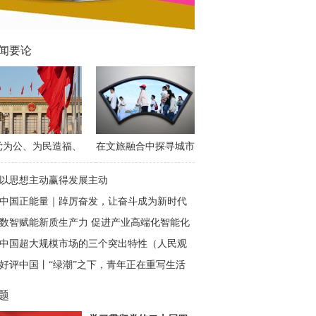
闻要论
党为公、为民造福、
在文旅融合中探寻城市
学决策、真抓实干
发展密码
以思想主动赢得发展主动
中国正能量｜踔厉奋发，让奋斗成为新时代
最亮丽的底色
数智赋能新质生产力 促进产业高端化智能化
绿色化
中国超大规模市场的三个突出特性（人民观
点）
好评中国丨“绿潮”之下，青年正在重写生活
新算法
题