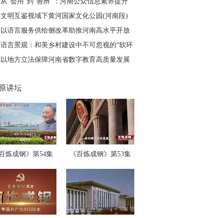
困境与实践路径
从“会用”到“善辨”：河南公众信息素养提升
的痛点与进路
文明互鉴视域下黄河国家文化公园(河南段)
叙事重构路径
以语言服务供给侧改革助推河南高水平开放
语言景观：和美乡村建设中不可忽视的“软环
境”
以地方立法保障河南省数字教育高质量发展
原讲坛
百炼成钢》第54集
《百炼成钢》第53集