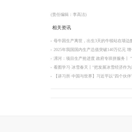
(责任编辑：李高洁)
相关资讯
母牛因生产离世，出生3天的牛犊站在墙边
2025年我国国内生产总值突破140万亿元 增长
漯河：项目生产抢进度 政府专班拼服务丨 “
气象
看图学习·冰雪春天丨“把发展冰雪经济作为
点”
【讲习所·中国与世界】习近平以“四个伙伴
关系发展把脉定向