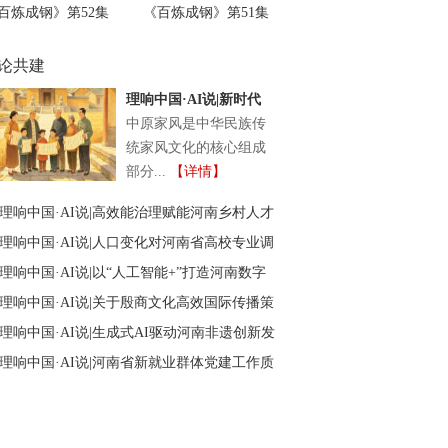
百炼成钢》第52集
《百炼成钢》第51集
论共建
理响中国·AI说|新时代
中原家风传承与创新研
中原家风是中华民族传
究
统家风文化的核心组成
部分...
【详情】
理响中国·AI说|高效能治理赋能河南乡村人才
回流培育
理响中国·AI说|人口变化对河南省高校专业调
整的影响
理响中国·AI说|以“人工智能+”打造河南数字
化应用场景的实现路径
理响中国·AI说|关于殷商文化高效国际传播策
略的政策建议
理响中国·AI说|生成式AI驱动河南非遗创新发
展研究
理响中国·AI说|河南省新就业群体党建工作质
效提升的思考与建议