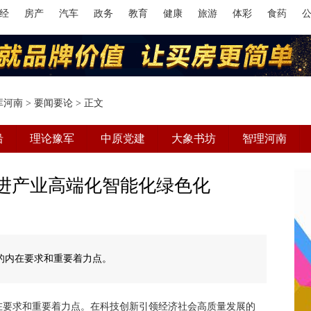
经
房产
汽车
政务
教育
健康
旅游
体彩
食药
库河南
>
要闻要论
> 正文
沿
理论豫军
中原党建
大象书坊
智理河南
促进产业高端化智能化绿色化
的内在要求和重要着力点。
在要求和重要着力点。在科技创新引领经济社会高质量发展的