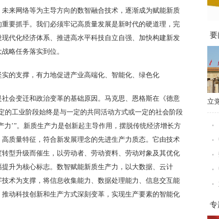
、未来网络等为主导方向的数智融合技术，逐渐成为赋能新质
的重要抓手。我们必须牢记高质量发展是新时代的硬道理，完
要
设现代化经济体系、推进高水平科技自立自强、加快构建新发
大战略任务落实到位。
坚实的支撑，有力地促进产业高端化、智能化、绿色化
是社会变迁和政治变革的基础原因。马克思、恩格斯在《德意
立
一定的工业阶段始终是与一定的共同活动方式或一定的社会阶段
科
产力’”。新质生产力是创新起主导作用，摆脱传统经济增长方
、高质量特征，符合新发展理念的先进生产力质态。它由技术
度转型升级而催生，以劳动者、劳动资料、劳动对象及其优化
幅提升为核心标志。数智赋能新质生产力，以大数据、云计
字技术为支撑，将信息收集能力、数据处理能力、信息交互能
，推动科技创新和生产方式深刻变革，实现生产要素的智能化
专