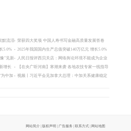
默默流泪
荣获四大奖项 中国人寿书写金融高质量发展答卷
5.0%
2025年我国国内生产总值突破140万亿元 增长5.0%
豫”见新
人民日报评西贝关店：网络舆论环境不能成为企业
新增长
发展的短板
【在央广听河南】寒潮来袭 各地农技专家一线指导
”为中加
保生产
视频丨习近平会见加拿大总理：中加关系健康稳定
发展符合两国共同利益
网站简介
|
版权声明
|
广告服务
|
联系方式
|
网站地图